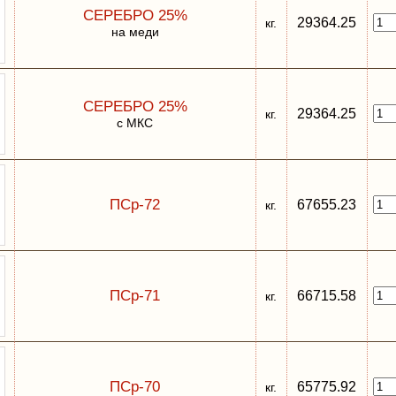
СЕРЕБРО 25%
29364.25
кг.
на меди
СЕРЕБРО 25%
29364.25
кг.
с МКС
ПСр-72
67655.23
кг.
ПСр-71
66715.58
кг.
ПСр-70
65775.92
кг.