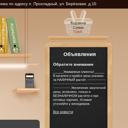
ма по адресу п. Прохладный, ул. Берёзовая, д.10
Корзина
Сумма
0 руб.
Объявления
Обратите внимание
______Уважаемые клиенты!______
В каталоге и прайсе цены указаны
за НАЛИЧНЫЙ расчёт. ----------------
----------------------------------------------
--------------- Увеличение закупочной
цены, возможно, только в
БЕЗНАЛИЧНОМ расчёте и при
оптовых партиях. Условия
уточняйте у менеджеров.
Все новости