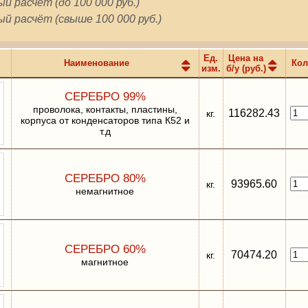
й расчёт (до 100 000 руб.)
й расчёт (свыше 100 000 руб.)
Ед.
Цена на
Наименование
Кол
изм.
б/у (руб.)
СЕРЕБРО 99%
проволока, контакты, пластины,
116282.43
кг.
корпуса от конденсаторов типа К52 и
т.д
СЕРЕБРО 80%
93965.60
кг.
немагнитное
СЕРЕБРО 60%
70474.20
кг.
магнитное