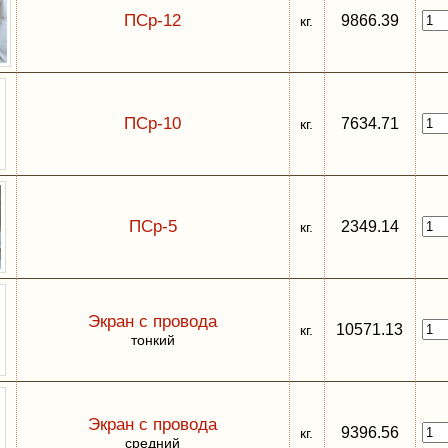
ПСр-12
9866.39
кг.
ПСр-10
7634.71
кг.
ПСр-5
2349.14
кг.
Экран с провода
10571.13
кг.
тонкий
Экран с провода
9396.56
кг.
средний