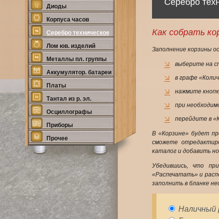
Серебро тех
Диоды
Корпуса часов
Как собрать ко
Серебро техническое
Лом юв. изделий
Заполнение корзины о
Металлы пл. группы
выберите на с
Аккумулятор. батареи
в графе «Коли
Платы
нажмите кнопк
Тантал из р. эл.
при необходим
Осциллографы
перейдите в «К
Приборы
В «Корзине» будет пр
Прочее
сможете отредактиро
каталог и добавить н
Убедившись, что пр
«Распечатать» и расп
заполнить в бланке не
Наличный р