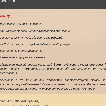
ническое
рзину
существляется легко и быстро:
траницах каталога интересующую Вас продукцию;
чество» укажите необходимое число изделий;
у «Добавить», товар будет добавлен в «Корзину»;
ости добавьте другие товары;
орзину» для оформления заказа.
едставлен полный список указанной Вами продукции с указанием цены.
вать список – изменить количество изделий, удалить какие-то пункт
овые товары.
иведенные в таблице данные полностью соответствуют Вашей зая
ечатайте сопроводительный бланк почтового отправления. После этого
обходимые поля и выслать почтовое отправление в нашу компанию.
асчёт (любая сумма)