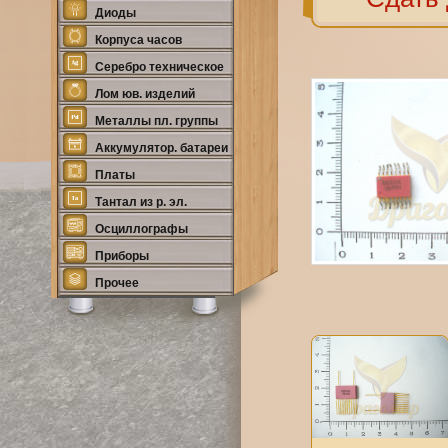
Диоды
Корпуса часов
Серебро техническое
Лом юв. изделий
Металлы пл. группы
Аккумулятор. батареи
Платы
Тантал из р. эл.
Осциллографы
Приборы
Прочее