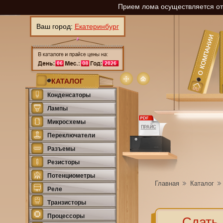
Прием лома осуществляется отп
Ваш город:
Екатеринбург
КАТАЛОГ
Конденсаторы
Лампы
Микросхемы
ПРАЙС
Переключатели
Разъемы
Резисторы
Потенциометры
Главная
Каталог
Реле
Транзисторы
Процессоры
Сдать 