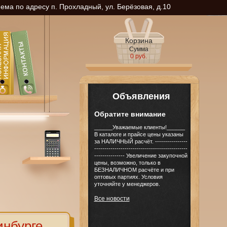
ма по адресу п. Прохладный, ул. Берёзовая, д.10
Корзина
Сумма
0 руб.
Объявления
Обратите внимание
______Уважаемые клиенты!______
В каталоге и прайсе цены указаны
за НАЛИЧНЫЙ расчёт. ----------------
----------------------------------------------
--------------- Увеличение закупочной
цены, возможно, только в
БЕЗНАЛИЧНОМ расчёте и при
оптовых партиях. Условия
уточняйте у менеджеров.
Все новости
инбурге