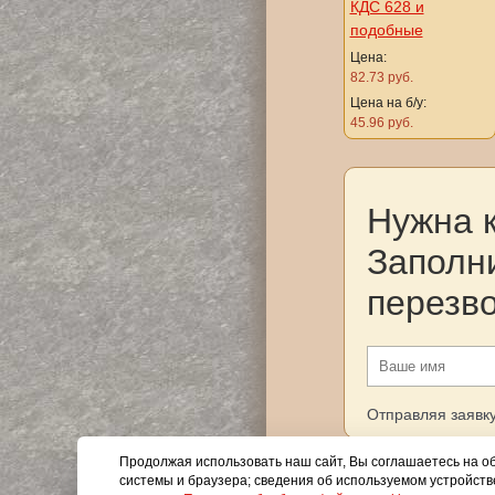
КДС 628 и
подобные
Цена:
82.73 руб.
Цена на б/у:
45.96 руб.
Нужна 
Заполн
перезв
Отправляя заявку
Продолжая использовать наш сайт, Вы соглашаетесь на об
системы и браузера; сведения об используемом устройств