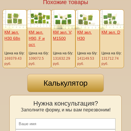
Похожие товары
КМ зел.
КМ зел.
КМ зел. V;
КМ зел.
КМ зел. D
Н30 68n
Н90, F и
М1500
Н30
ост.
Цена на б/у:
Цена на б/у:
Цена на б/у:
Цена на б/у:
Цена на б/у:
169379.43
109072.5
131632.29
141149.53
131712.74
руб.
руб.
руб.
руб.
руб.
Калькулятор
Нужна консультация?
Заполните форму, и мы вам перезвоним!