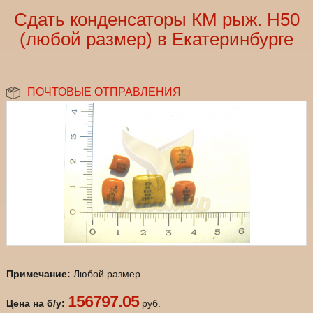
Сдать конденсаторы КМ рыж. Н50
(любой размер) в Екатеринбурге
ПОЧТОВЫЕ ОТПРАВЛЕНИЯ
Примечание:
Любой размер
156797.05
Цена на б/у:
руб.