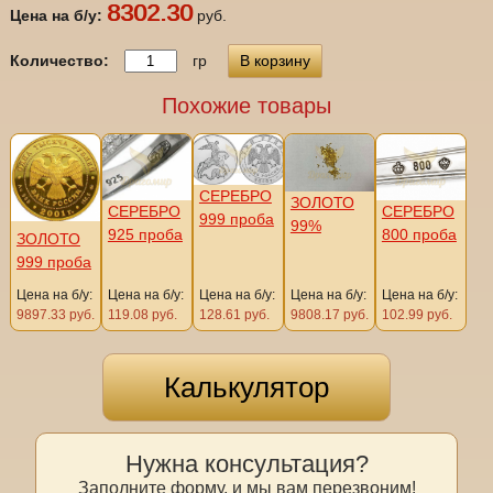
8302.30
Цена на б/у:
руб.
Количество:
гр
В корзину
Похожие товары
СЕРЕБРО
ЗОЛОТО
СЕРЕБРО
СЕРЕБРО
999 проба
99%
800 проба
925 проба
ЗОЛОТО
999 проба
Цена на б/у:
Цена на б/у:
Цена на б/у:
Цена на б/у:
Цена на б/у:
9897.33 руб.
119.08 руб.
128.61 руб.
9808.17 руб.
102.99 руб.
Калькулятор
Нужна консультация?
Заполните форму, и мы вам перезвоним!