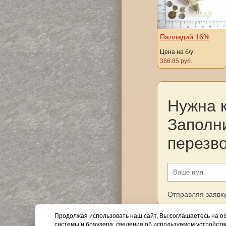
Палладий 16%
Цена на б/у:
366.85 руб.
Нужна 
Заполн
перезв
Отправляя заявку
Продолжая использовать наш сайт, Вы соглашаетесь на об
системы и браузера; сведения об используемом устройств