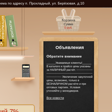
ма по адресу п. Прохладный, ул. Берёзовая, д.10
Корзина
Сумма
0 руб.
Объявления
Обратите внимание
______Уважаемые клиенты!______
В каталоге и прайсе цены указаны
за НАЛИЧНЫЙ расчёт. ----------------
----------------------------------------------
--------------- Увеличение закупочной
цены, возможно, только в
БЕЗНАЛИЧНОМ расчёте и при
оптовых партиях. Условия
уточняйте у менеджеров.
Все новости
дий 7%