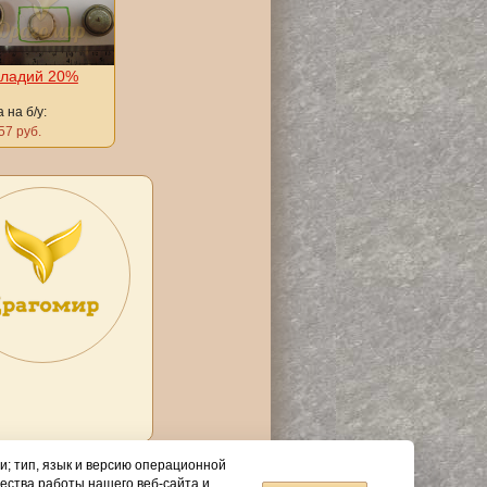
ладий 20%
 на б/у:
57 руб.
и; тип, язык и версию операционной
ества работы нашего веб-сайта и