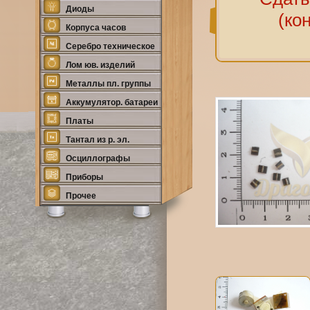
Диоды
(ко
Корпуса часов
Серебро техническое
Лом юв. изделий
Металлы пл. группы
Аккумулятор. батареи
Платы
Тантал из р. эл.
Осциллографы
Приборы
Прочее