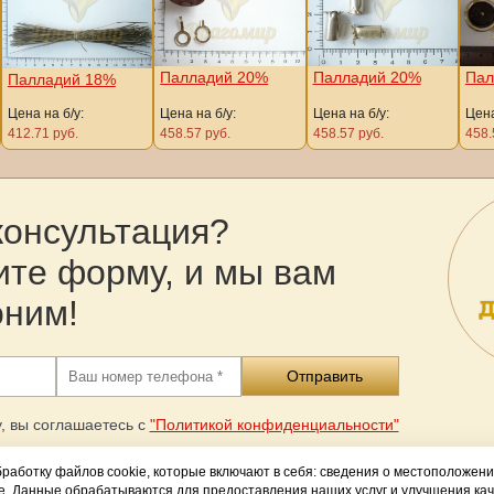
Палладий 20%
Палладий 20%
Пал
Палладий 18%
Цена на б/у:
Цена на б/у:
Цена на б/у:
Цена
412.71 руб.
458.57 руб.
458.57 руб.
458.
консультация?
ите форму, и мы вам
оним!
, вы соглашаетесь с
"Политикой конфиденциальности"
работку файлов cookie, которые включают в себя: сведения о местоположени
е. Данные обрабатываются для предоставления наших услуг и улучшения кач