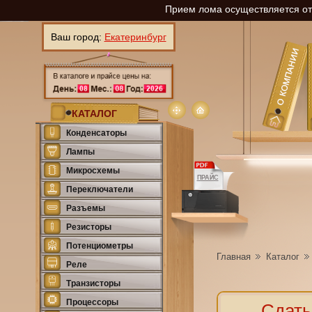
Прием лома осуществляется отп
Ваш город:
Екатеринбург
КАТАЛОГ
Конденсаторы
Лампы
Микросхемы
ПРАЙС
Переключатели
Разъемы
Резисторы
Потенциометры
Главная
Каталог
Реле
Транзисторы
Процессоры
Сдать