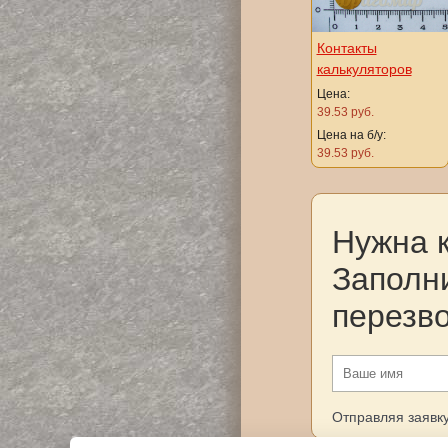
Контакты
калькуляторов
Цена:
39.53 руб.
Цена на б/у:
39.53 руб.
Нужна 
Заполн
перезв
Отправляя заявку