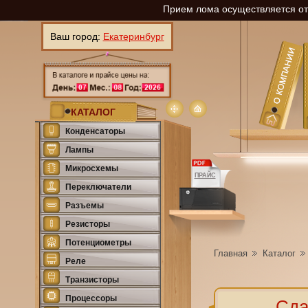
Прием лома осуществляется отп
Ваш город:
Екатеринбург
КАТАЛОГ
Конденсаторы
Лампы
Микросхемы
ПРАЙС
Переключатели
Разъемы
Резисторы
Потенциометры
Главная
Каталог
Реле
Транзисторы
Процессоры
Сда