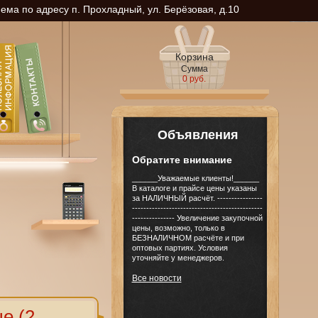
ма по адресу п. Прохладный, ул. Берёзовая, д.10
Корзина
Сумма
0 руб.
Объявления
Обратите внимание
______Уважаемые клиенты!______
В каталоге и прайсе цены указаны
за НАЛИЧНЫЙ расчёт. ----------------
----------------------------------------------
--------------- Увеличение закупочной
цены, возможно, только в
БЕЗНАЛИЧНОМ расчёте и при
оптовых партиях. Условия
уточняйте у менеджеров.
Все новости
е (2