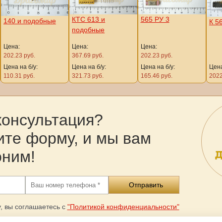
КТС 613 и
565 РУ 3
140 и подобные
К 56
подобные
Цена:
Цена:
Цена:
202.23 руб.
367.69 руб.
202.23 руб.
Цена на б/у:
Цена на б/у:
Цена на б/у:
Цена
110.31 руб.
321.73 руб.
165.46 руб.
2022
консультация?
ите форму, и мы вам
оним!
, вы соглашаетесь с
"Политикой конфиденциальности"