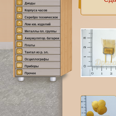
Диоды
Корпуса часов
Серебро техническое
Лом юв. изделий
Металлы пл. группы
Аккумулятор. батареи
Платы
Тантал из р. эл.
Осциллографы
Приборы
Прочее