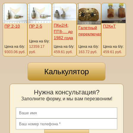
ПКн2/4;
ПР 2-5
П2КнТ
ПР 2-10
Галетный
ПТ8-... до
переключатель
1982 года
Цена на б/у:
Цена на б/у:
12359.17
Цена на б/у:
Цена на б/у:
Цена на б/у:
9303.06 руб.
руб.
459.61 руб.
163.72 руб.
459.61 руб.
Калькулятор
Нужна консультация?
Заполните форму, и мы вам перезвоним!