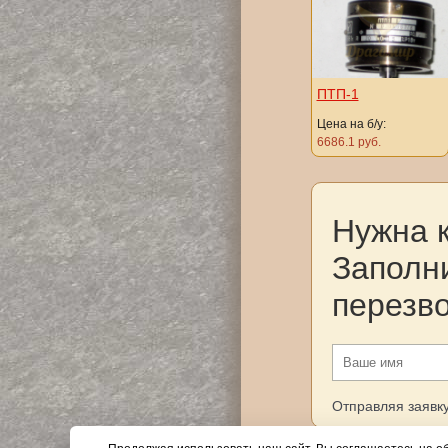
ПТП-1
Цена на б/у:
6686.1 руб.
Нужна 
Заполн
перезв
Отправляя заявку