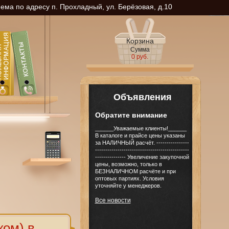
ма по адресу п. Прохладный, ул. Берёзовая, д.10
Корзина
Сумма
0 руб.
Объявления
Обратите внимание
______Уважаемые клиенты!______
В каталоге и прайсе цены указаны
за НАЛИЧНЫЙ расчёт. ----------------
----------------------------------------------
--------------- Увеличение закупочной
цены, возможно, только в
БЕЗНАЛИЧНОМ расчёте и при
оптовых партиях. Условия
уточняйте у менеджеров.
Все новости
ком) в