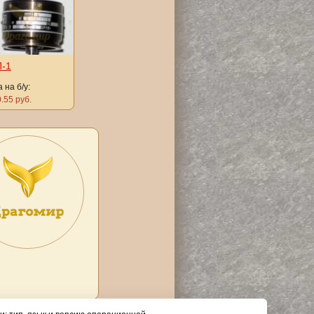
-1
 на б/у:
.55 руб.