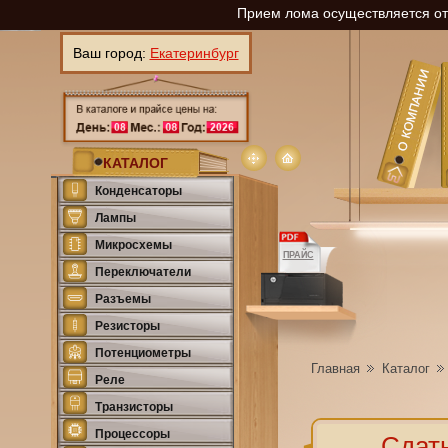
Прием лома осуществляется отп
Ваш город:
Екатеринбург
КАТАЛОГ
Конденсаторы
Лампы
Микросхемы
ПРАЙС
Переключатели
Разъемы
Резисторы
Потенциометры
Главная
Каталог
Реле
Транзисторы
Процессоры
Сдать