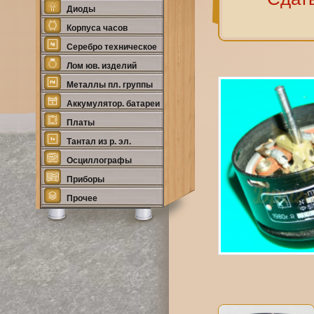
Диоды
Корпуса часов
Серебро техническое
Лом юв. изделий
Металлы пл. группы
Аккумулятор. батареи
Платы
Тантал из р. эл.
Осциллографы
Приборы
Прочее