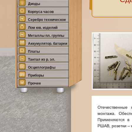
Диоды
Корпуса часов
Серебро техническое
Лом юв. изделий
Металлы пл. группы
Аккумулятор. батареи
Платы
Тантал из р. эл.
Осциллографы
Приборы
Прочее
Отечественные 
монтажа. Обесп
Применяются в 
РШАВ, розетки – 