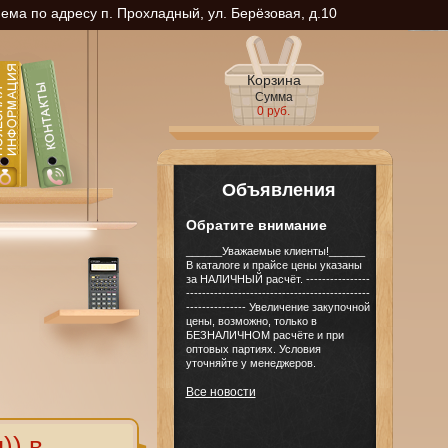
ма по адресу п. Прохладный, ул. Берёзовая, д.10
Корзина
Сумма
0 руб.
Объявления
Обратите внимание
______Уважаемые клиенты!______
В каталоге и прайсе цены указаны
за НАЛИЧНЫЙ расчёт. ----------------
----------------------------------------------
--------------- Увеличение закупочной
цены, возможно, только в
БЕЗНАЛИЧНОМ расчёте и при
оптовых партиях. Условия
уточняйте у менеджеров.
Все новости
)) в