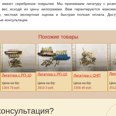
и имеют серебряное покрытие. Мы принимаем лигатуру с розе
а вес исходя из цены килограмма. Вам гарантируются максим
ы, честная экспертная оценка и быстрая полная оплата. Дос
е консультации.
Похожие товары
Лиг
Лигатура с РП-10
Лигатура с РП-10
Лигатура с СНП
Цена на б/у:
Цена на б/у:
Цена на б/у:
Цена
1304.78 руб.
2810.3 руб.
2308.46 руб.
3512
консультация?