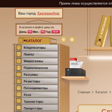
Прием лома осуществляется отп
Ваш город:
Екатеринбург
КАТАЛОГ
Конденсаторы
Лампы
Микросхемы
ПРАЙС
Переключатели
Разъемы
Резисторы
Потенциометры
Главная
Каталог
Реле
Транзисторы
Процессоры
Сда