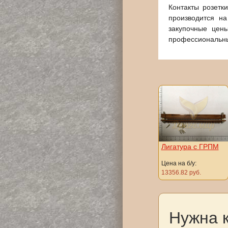
Контакты розетк
производится н
закупочные цен
профессиональны
Лигатура с ГРПМ
Цена на б/у:
13356.82 руб.
Нужна 