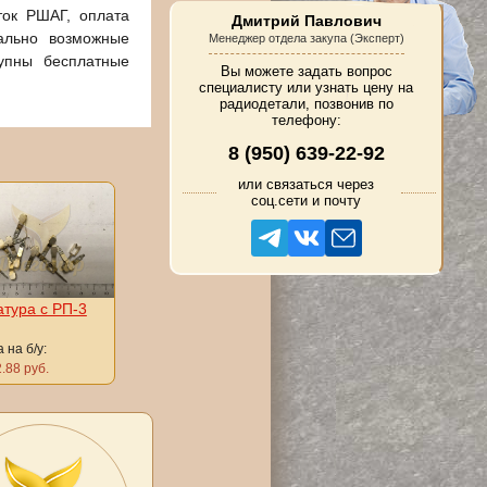
ток РШАГ, оплата
Дмитрий Павлович
ально возможные
Менеджер отдела закупа (Эксперт)
тупны бесплатные
Вы можете задать вопрос
специалисту или узнать цену на
радиодетали, позвонив по
телефону:
8 (950) 639-22-92
или связаться через
соц.сети и почту
атура с РП-3
 на б/у:
.88 руб.