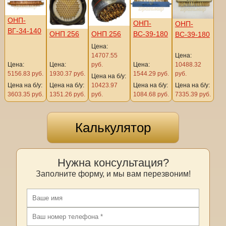
ОНП-
ОНП-
ОНП-
ВГ-34-140
ОНП 256
ОНП 256
ВС-39-180
ВС-39-180
Цена:
14707.55
Цена:
Цена:
Цена:
руб.
Цена:
10488.32
5156.83 руб.
1930.37 руб.
1544.29 руб.
руб.
Цена на б/у:
Цена на б/у:
Цена на б/у:
10423.97
Цена на б/у:
Цена на б/у:
3603.35 руб.
1351.26 руб.
руб.
1084.68 руб.
7335.39 руб.
Калькулятор
Нужна консультация?
Заполните форму, и мы вам перезвоним!