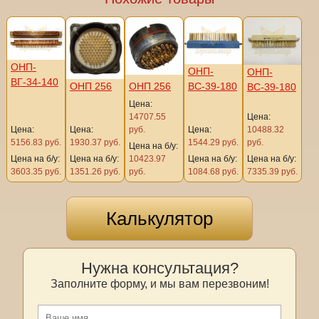
ОНП-
ОНП-
ОНП-
ВГ-34-140
ОНП 256
ОНП 256
ВС-39-180
ВС-39-180
Цена:
14707.55
Цена:
Цена:
Цена:
руб.
Цена:
10488.32
5156.83 руб.
1930.37 руб.
1544.29 руб.
руб.
Цена на б/у:
Цена на б/у:
Цена на б/у:
10423.97
Цена на б/у:
Цена на б/у:
3603.35 руб.
1351.26 руб.
руб.
1084.68 руб.
7335.39 руб.
Калькулятор
Нужна консультация?
Заполните форму, и мы вам перезвоним!