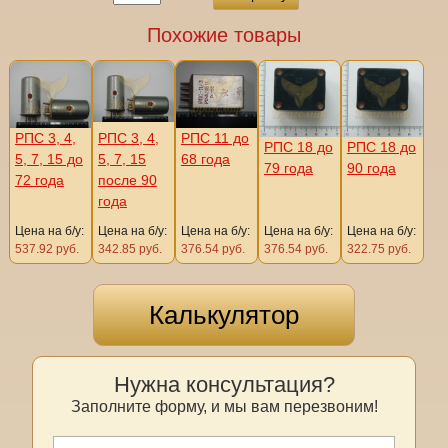
Похожие товары
РПС 3, 4,
РПС 3, 4,
РПС 11 до
РПС 18 до
РПС 18 до
5, 7, 15 до
5, 7, 15
68 года
79 года
90 года
72 года
после 90
года
Цена на б/у:
Цена на б/у:
Цена на б/у:
Цена на б/у:
Цена на б/у:
537.92 руб.
342.85 руб.
376.54 руб.
376.54 руб.
322.75 руб.
Калькулятор
Нужна консультация?
Заполните форму, и мы вам перезвоним!