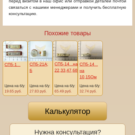
перед визитом в наш офис или отправкой деталей почтой
связаться с нашими менеджерами и получить бесплатную
консультацию.
Похожие товары
СП5-14...на
СП5-21А;
СП5-14...
СП5-1...
22,33,47,68Ом
Б
на
10,15Ом
Цена на б/у:
Цена на б/у:
Цена на б/у:
Цена на б/у:
19.65 руб.
27.83 руб.
65.49 руб.
32.74 руб.
Калькулятор
Нужна консультация?