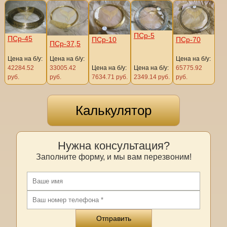
ПСр-5
ПСр-45
ПСр-10
ПСр-70
ПСр-37,5
Цена на б/у:
Цена на б/у:
Цена на б/у:
42284.52
33005.42
Цена на б/у:
Цена на б/у:
65775.92
руб.
руб.
7634.71 руб.
2349.14 руб.
руб.
Калькулятор
Нужна консультация?
Заполните форму, и мы вам перезвоним!